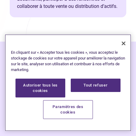
collaborer à toute vente ou distribution d’actifs.
En cliquant sur « Accepter tous les cookies », vous acceptez le
stockage de cookies sur votre appareil pour améliorer la navigation
L’endettement est
plus
sur le site, analyser son utilisation et contribuer à nos efforts de
marketing.
fréquent que vous ne
le pensez
Autoriser tous les
Tout refuser
cookies
Nous aidons les Canadiens à reprendre
Paramètres des
cookies
le contrôle de leurs finances et à avoir
une vie plus heureuse, sans dettes.