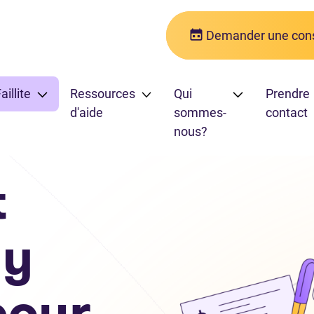
Demander une cons
aillite
Ressources
Qui
Prendre
d'aide
sommes-
contact
nous?
t
’y
pour