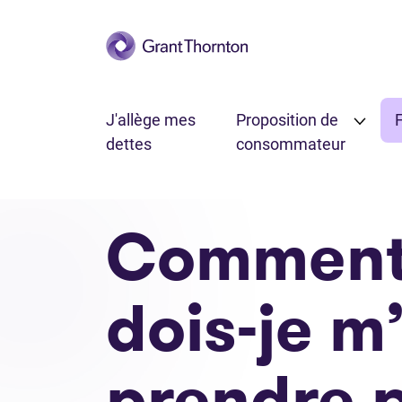
Passer au contenu principal
J'allège mes
Proposition de
F
dettes
consommateur
Commen
dois-je m
prendre 