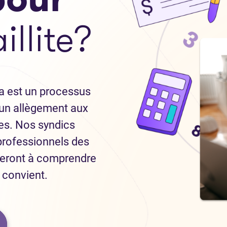
illite?
da est un processus
e un allègement aux
es. Nos syndics
 professionnels des
deront à comprendre
us convient.