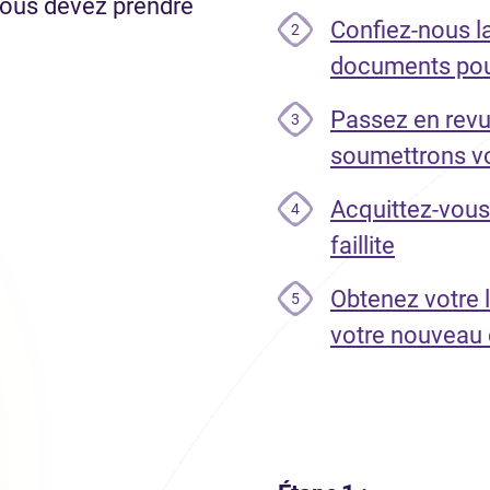
vous devez prendre
Confiez-nous l
2
documents pour 
Passez en revu
3
soumettrons vo
Acquittez-vous
4
faillite
Obtenez votre l
5
votre nouveau 