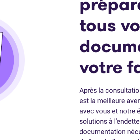
prépar
tous v
docume
votre fa
Après la consultation
est la meilleure aven
avec vous et notre 
solutions à l’endett
documentation néces