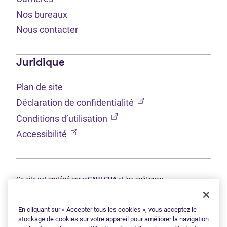
Nos bureaux
Nous contacter
Juridique
Plan de site
(Ouvre dans un nouvel 
Déclaration de confidentialité
(Ouvre dans un nouvel onglet
Conditions d’utilisation
(Ouvre dans un nouvel onglet)
Accessibilité
Ce site est protégé par reCAPTCHA et les politiques
(Ouvre dans un nouvel onglet)
(Ouvre d
Google
Déclaration de confidentialité
et
Conditions d’utilisation
s'appliquent.
En cliquant sur « Accepter tous les cookies », vous acceptez le
© 2026 Grant Thornton Limitée, syndics autorisés en insolvabilité —
une filiale de Doane Grant Thornton LLP et un membre canadien de
stockage de cookies sur votre appareil pour améliorer la navigation