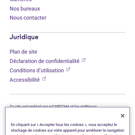
Nos bureaux
Nous contacter
Juridique
Plan de site
(Ouvre dans un nouvel 
Déclaration de confidentialité
(Ouvre dans un nouvel onglet
Conditions d’utilisation
(Ouvre dans un nouvel onglet)
Accessibilité
Ce site est protégé par reCAPTCHA et les politiques
(Ouvre dans un nouvel onglet)
(Ouvre d
Google
Déclaration de confidentialité
et
Conditions d’utilisation
s'appliquent.
En cliquant sur « Accepter tous les cookies », vous acceptez le
© 2026 Grant Thornton Limitée, syndics autorisés en insolvabilité —
une filiale de Doane Grant Thornton LLP et un membre canadien de
stockage de cookies sur votre appareil pour améliorer la navigation