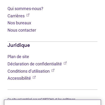
Qui sommes-nous?
(Ouvre dans un nouvel onglet)
Carrières
Nos bureaux
Nous contacter
Juridique
Plan de site
(Ouvre dans un nouvel 
Déclaration de confidentialité
(Ouvre dans un nouvel onglet
Conditions d’utilisation
(Ouvre dans un nouvel onglet)
Accessibilité
Ce site est protégé par reCAPTCHA et les politiques
(Ouvre dans un nouvel onglet)
(Ouvre d
Google
Déclaration de confidentialité
et
Conditions d’utilisation