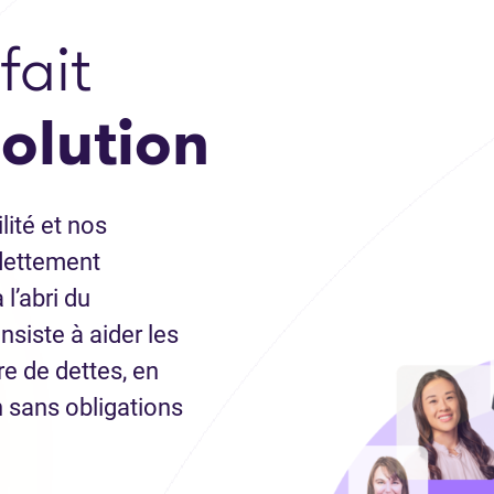
fait
solution
lité et nos
ndettement
l’abri du
siste à aider les
re de dettes, en
 sans obligations