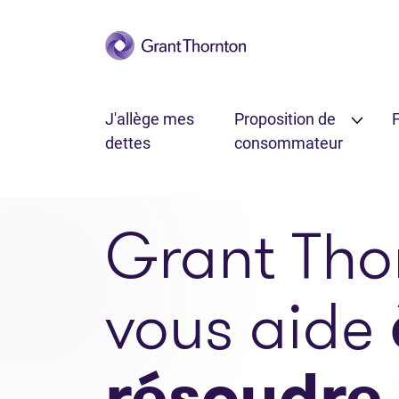
Passer au contenu principal
J'allège mes
Proposition de
F
dettes
consommateur
Grant Tho
vous aide
résoudre