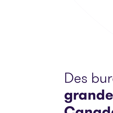
Des bu
grande
Canad