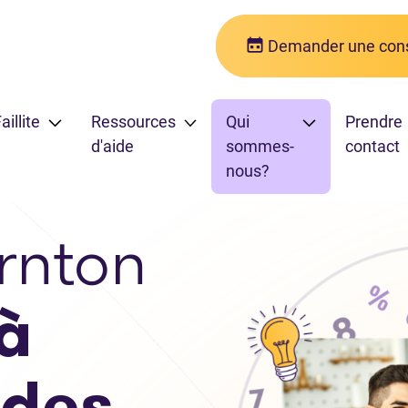
Demander une cons
aillite
Ressources
Qui
Prendre
d'aide
sommes-
contact
nous?
rnton
à
 des