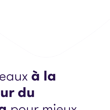
reaux
à la
ur du
a
pour mieux